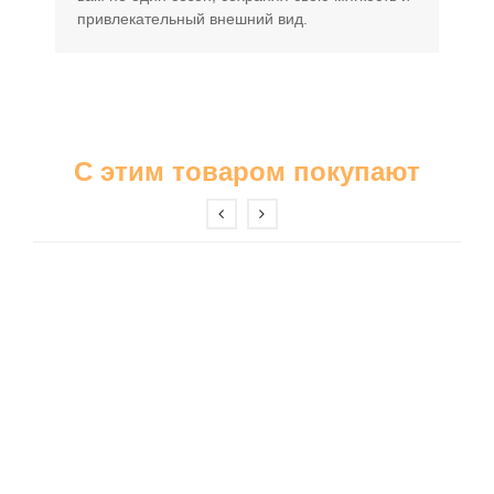
привлекательный внешний вид.
С этим товаром покупают
Бриджи
Шорты
Ночные сорочки
Пижамы
Платья
Сарафаны