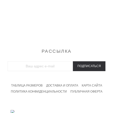
Туники
Футболки
Халаты
Спортивные костюмы
Домашние костюмы
Свитшоты и толстовки
Брюки
Майки
РАССЫЛКА
ПОДПИСАТЬСЯ
ТАБЛИЦА РАЗМЕРОВ
ДОСТАВКА И ОПЛАТА
КАРТА САЙТА
ПОЛИТИКА КОНФИДЕНЦИАЛЬНОСТИ
ПУБЛИЧНАЯ ОФЕРТА
8 800 201 09 19